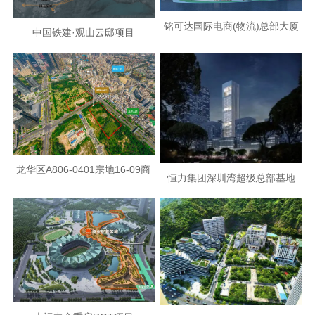
铭可达国际电商(物流)总部大厦
中国铁建·观山云邸项目
项目
龙华区A806-0401宗地16-09商
恒力集团深圳湾超级总部基地
业地块项目