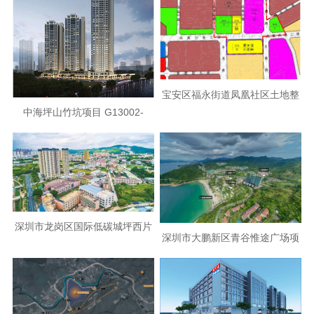
宝安区福永街道凤凰社区土地整
中海坪山竹坑项目 G13002-
备利益统筹项目
8024 地块(暂定名)
深圳市龙岗区国际低碳城坪西片
深圳市大鹏新区青谷惟途广场项
区土地整备利益统筹项目首期
目